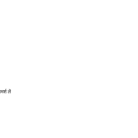
र्श लें