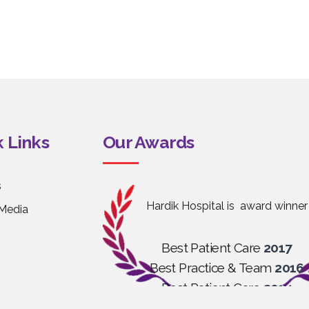
 Links
Our Awards
s
Hardik Hospital is award winner
Media
Best Patient Care
2017
Best Practice & Team
2016
Best Patient Care
2014